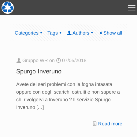
Categories
Tags
Authors
Show all
Gruppo WR
on
07/05/2018
Spurgo Inveruno
Avete dei seri problemi con la fogna intasata
oppure con degli scarichi ostruiti e non sapere a
chi rivolgervi a Inveruno ? Il servizio Spurgo
Inveruno
[…]
Read more