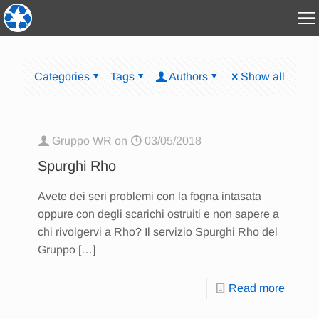
Categories
Tags
Authors
Show all
Gruppo WR
on
03/05/2018
Spurghi Rho
Avete dei seri problemi con la fogna intasata
oppure con degli scarichi ostruiti e non sapere a
chi rivolgervi a Rho? Il servizio Spurghi Rho del
Gruppo
[…]
Read more