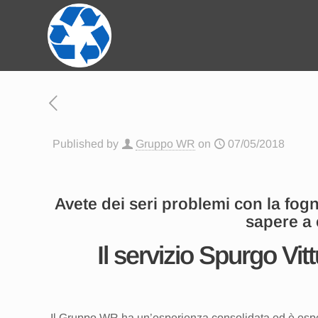
Published by
Gruppo WR
on
07/05/2018
Avete dei seri problemi con la fogn
sapere a 
Il servizio Spurgo Vit
Il Gruppo WR ha un’esperienza consolidata ed è esper