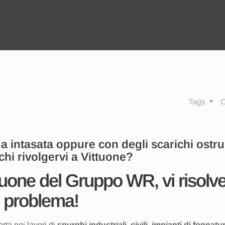
Tags
C
a intasata oppure con degli scarichi ostru
chi rivolgervi a Vittuone?
tuone del Gruppo WR, vi risolve 
problema!
ta nei lavori di
spurghi industriali, civili, impianti di fognatu