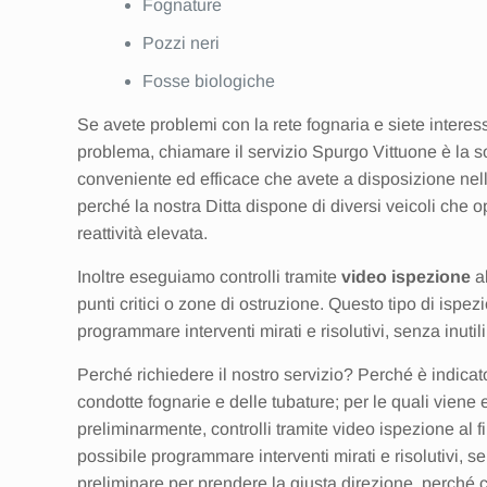
Fognature
Pozzi neri
Fosse biologiche
Se avete problemi con la rete fognaria e siete interess
problema, chiamare il servizio Spurgo Vittuone è la so
conveniente ed efficace che avete a disposizione nel
perché la nostra Ditta dispone di diversi veicoli che o
reattività elevata.
Inoltre eseguiamo controlli tramite
video ispezione
al
punti critici o zone di ostruzione. Questo tipo di ispe
programmare interventi mirati e risolutivi, senza inutil
Perché richiedere il nostro servizio? Perché è indicat
condotte fognarie e delle tubature; per le quali vien
preliminarmente, controlli tramite video ispezione al f
possibile programmare interventi mirati e risolutivi, se
preliminare per prendere la giusta direzione, perché co