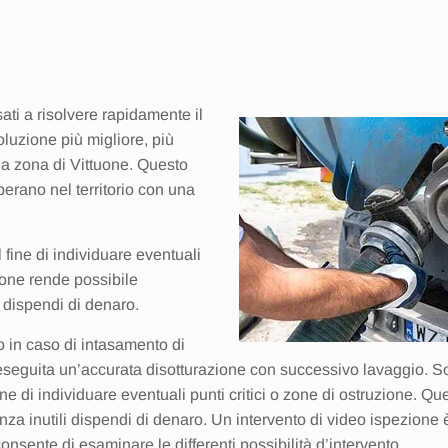
ati a risolvere rapidamente il
luzione più migliore, più
la zona di Vittuone. Questo
perano nel territorio con una
 fine di individuare eventuali
zione rende possibile
i dispendi di denaro.
o in caso di intasamento di
e eseguita un’accurata disotturazione con successivo lavaggio. S
ine di individuare eventuali punti critici o zone di ostruzione. Q
nza inutili dispendi di denaro. Un intervento di video ispezione è
nsente di esaminare le differenti possibilità d’intervento.