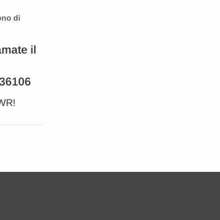
ono di
amate il
36106
 WR!